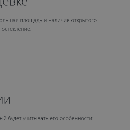
щевке
большая площадь и наличие открытого
 остекление.
ии
рый будет учитывать его особенности: