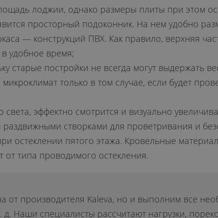
лощадь лоджии, однако размеры плиты при этом ос
оявится просторный подоконник. На нем удобно раз
аркаса — конструкций ПВХ. Как правило, верхняя час
в удобное время;
ьку старые постройки не всегда могут выдержать ве
микроклимат только в том случае, если будет пров
го света, эффектно смотрится и визуально увеличив
раздвижными створками для проветривания и безо
 при остеклении пятого этажа. Кровельные материа
т от типа проводимого остекления.
а от производителя Kaleva, но и выполним все не
т. д. Наши специалисты рассчитают нагрузки, пор