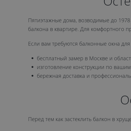
Красногорск
Осте
от 11 060 руб.
Пятиэтажные дома, возводимые до 1978
балкона в квартире. Для комфортного п
Если вам требуются балконные окна для
бесплатный замер в Москве и област
ОТПРАВИТЬ
изготовление конструкции по вашим
бережная доставка и профессиональ
Даю
согласие на обработку
персональных данных
. С
политикой
обработки персональных данных
О
ознакомлен.
Перед тем как застеклить балкон в хрущ