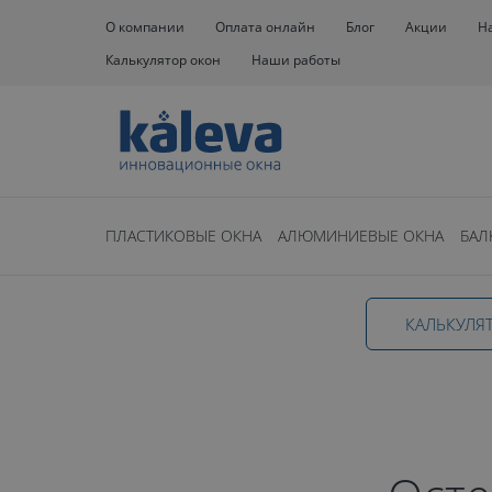
О компании
Оплата онлайн
Блог
Акции
Н
Калькулятор окон
Наши работы
Окна
Окна на балкон
Хрущевка
ПЛАСТИКОВЫЕ ОКНА
АЛЮМИНИЕВЫЕ ОКНА
БАЛ
Остекление 
КАЛЬКУЛЯ
в хрущевке в