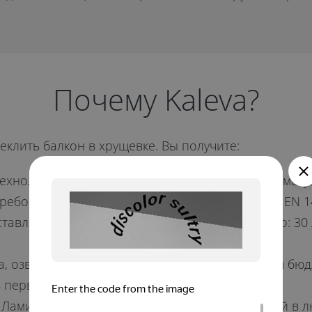
Почему Kaleva?
еклить балкон в хрущевке. Вы получите:
технологичным производством полного цикла, мы у
ребованиям европейского стандарта качества EN 1
авляем гарантию на каждое пластиковое окно: 30 
на, озвученная на замере, не вписывается в ваш бю
 первоначального взноса;
. Ламинированный под дерево или окрашенный в л