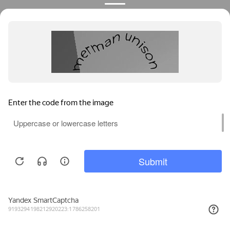
Цены на окна пвх Kaleva
2
Энергосберегающие окна
от
9 500
руб./м
2
Пластиковые окна с раскладкой
от
19 000
руб./м
Мы используем файлы cookie, метрические программы и системы
аналитики. Продолжая работу с сайтом, вы соглашаетесь с
Политикой обработки персональных данных
и Правилами
пользования сайтом.
ПРИНЯТЬ
2
Откидные пластиковые окна
от
16 500
руб./м