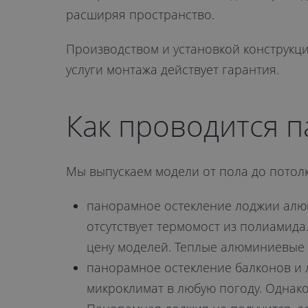
Красногорск
расширяя пространство.
от 25 500 руб.
Производством и установкой конструкци
услуги монтажа действует гарантия.
Как проводится 
ОТПРАВИТЬ
Мы выпускаем модели от пола до потол
Даю
согласие на обработку
персональных данных
. С
политикой
панорамное остекление лоджии алюм
обработки персональных данных
отсутствует термомост из полиамида
ознакомлен.
цену моделей. Теплые алюминиевые 
панорамное остекление балконов и
микроклимат в любую погоду. Однако 