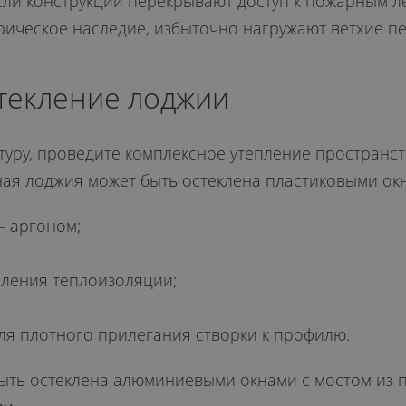
сли конструкции перекрывают доступ к пожарным л
рическое наследие, избыточно нагружают ветхие п
текление лоджии
ру, проведите комплексное утепление пространств
ая лоджия может быть остеклена пластиковыми окн
— аргоном;
иления теплоизоляции;
я плотного прилегания створки к профилю.
ть остеклена алюминиевыми окнами с мостом из п