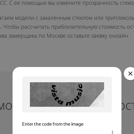
. С ее помощью вы измените прозрачность стекол 
гаем модели с закаленным стеклом или триплексом
 Чтобы рассчитать приблизительную стоимость ост
ова замерщика по Москве оставьте заявку онлайн.
имость панорамного ос