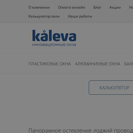
О компании
Оплата онлайн
Блог
Акции
Н
Калькулятор окон
Наши работы
Окна
Окна на балкон
Лоджия
Панорамное
ПЛАСТИКОВЫЕ ОКНА
АЛЮМИНИЕВЫЕ ОКНА
БАЛ
Панорамное
КАЛЬКУЛЯТОР
остекление 
Панорамное остекление лоджий проводи