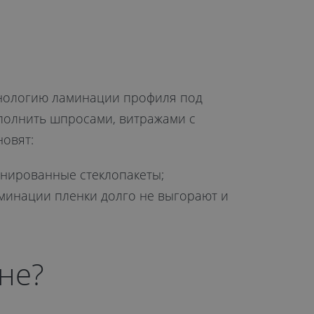
хнологию ламинации профиля под
ополнить шпросами, витражами с
новят:
онированные стеклопакеты;
аминации пленки долго не выгорают и
не?