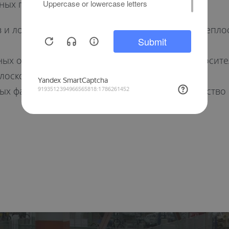
зных пространств. Мы предлагаем:
и лоджий. В зависимости от потребностей в тепл
х окон. Раздвижные створки смещаются относител
лоскости;
х фасадов. Конструкции наполняют пространство с