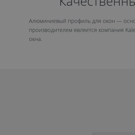
Красногорск
Качественн
от 11 400 руб.
Алюминиевый профиль для окон — основ
производителем является компания Kale
окна.
ОТПРАВИТЬ
Даю
согласие на обработку
персональных данных
. С
политикой
обработки персональных данных
ознакомлен.