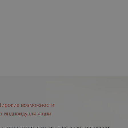
производство окон полного цикла.
заказы.
ирокие возможности
о индивидуализации
ы сможете украсить окна больших размеров