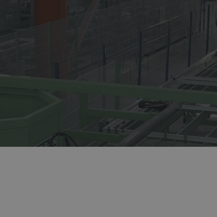
Автоматизированное
Kaleva изгота
высокотехнологичное
изделия, вып