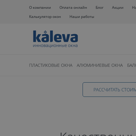
О компании
Оплата онлайн
Блог
Акции
Н
Калькулятор окон
Наши работы
Окна
Профиль
Алюминиевый профиль
ПЛАСТИКОВЫЕ ОКНА
АЛЮМИНИЕВЫЕ ОКНА
БАЛ
Алюминиев
РАССЧИТАТЬ СТОИ
профиль для