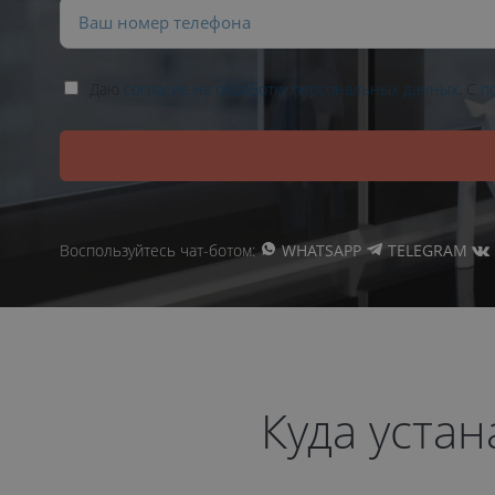
Даю
согласие на обработку персональных данных
. С
п
Воспользуйтесь чат-ботом:
WHATSAPP
TELEGRAM
Куда уста