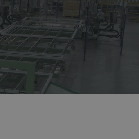
Все этапы от разработки до
вливает сложные
установки окна осуществляются
олняет нестандартные