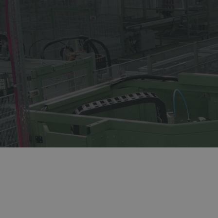
Лидер оконной
отрасли
более 27 лет.