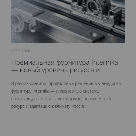
03.03.2026
21
Премиальная фурнитура Internika
С
— новый уровень ресурса и
д
герметичности
В рамках развития продуктовых решений мы внедряем
Мы
фурнитуру Internika — инженерную систему,
эт
сочетающую точность механизмов, повышенный
це
ресурс и адаптацию к климату России.
Кр
ув