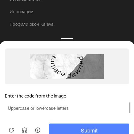
Инновации
Профили окон Kaleva
Принимаем к оплате:
E-mail рассылка
© 2026 Kaleva.
Все права защищены, копирование
любой информации запрещено.
Мы используем файлы cookie, метрические программы и системы