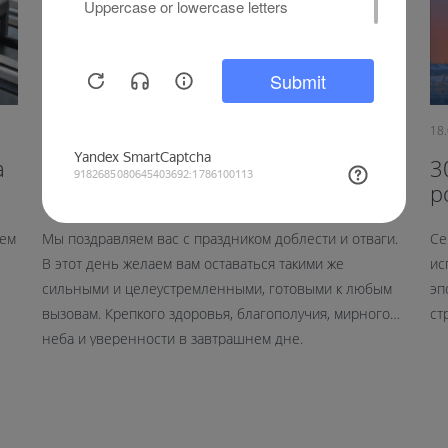
21.02.2025
18
a
С Днем защитника Отечества,
3
наши дорогие мужчины!
р
к
яем
Мы поздравляем вас с праздником доблести и отваги.
Се
В этот день желаем вам оставаться такими же
ис
сильными и целеустремленными, готовыми к любым
эп
вызовам. Крепкого здоровья, благополучия, мирного
ст
неба и уверенности в завтрашнем дне.