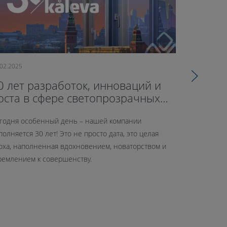
.02.2025
09.10.2024
0 лет разработок, инноваций и
71-й оф
оста в сфере светопрозрачных
открыл
онструкций
годня особенный день – нашей компании
26 сентябр
полняется 30 лет! Это не просто дата, это целая
нового офис
оха, наполненная вдохновением, новаторством и
шоурум сре
ремлением к совершенству.