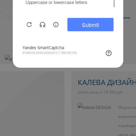
Дополнительный свет
КАЛЕВА ДИЗАЙ
купить окно от 18 700 руб.
Модель-ко
возможно
индивиду
цвета, де