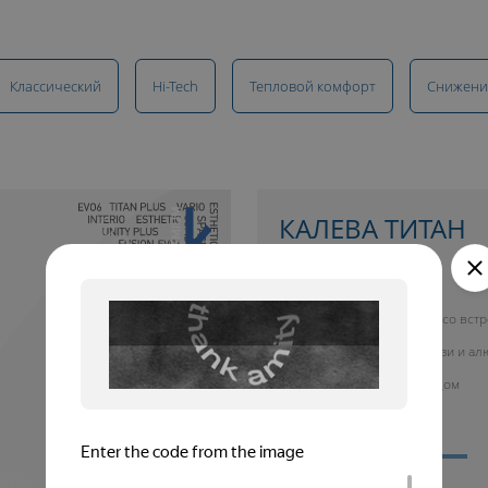
Классический
Hi-Tech
Тепловой комфорт
Снижени
10 ЛЕТ ГАРАНТИИ
КАЛЕВА ТИТАН
купить окно от 26 700 руб.
Окно со вст
жалюзи и а
фасадом
Тепловой комфорт
Cнижение шума