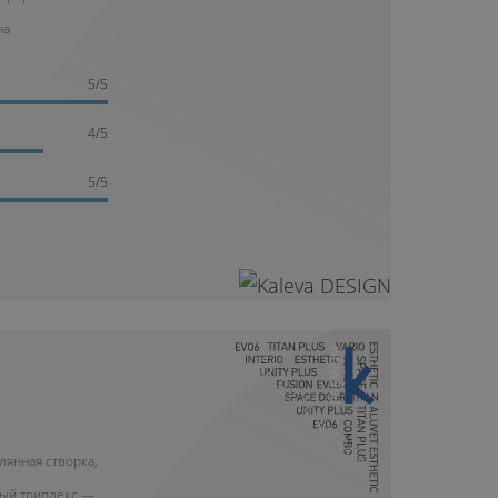
на
5/5
4/5
5/5
10 ЛЕТ ГАРАНТИИ
лянная створка,
ый триплекс —