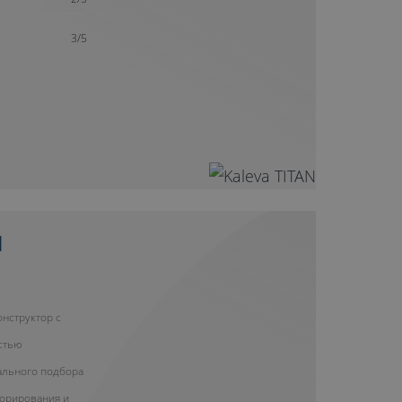
3/5
Н
нструктор с
стью
ального подбора
корирования и