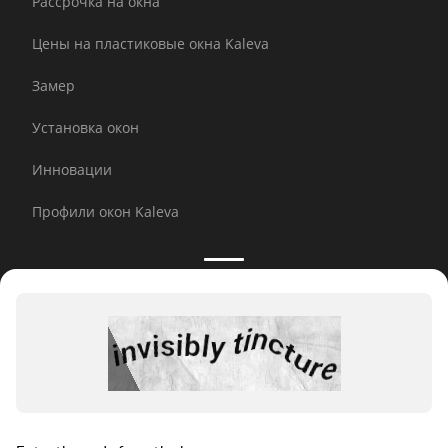
Рассрочка на окна
Цены на пластиковые окна Kaleva
Замер
Установка окон
Инновации
Профили окон Kaleva
Принимаем к оплате:
E-mail рассылка